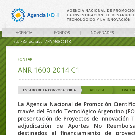
AGENCIA NACIONAL DE PROMOCIÓ
LA INVESTIGACIÓN, EL DESARROL
TECNOLÓGICO Y LA INNOVACIÓN
Inicio
>
Convocatorias
>
ANR 1600 2014 C1
AGENCIA
FONDOS
NOVEDADES
CONVO
FONTAR
ANR 1600 2014 C1
ESTADO DE LA CONVOCATORIA
ABIERTA
EVALU
La Agencia Nacional de Promoción Científic
través del Fondo Tecnológico Argentino (FO
presentación de Proyectos de Innovación T
adjudicación de Aportes No Reembols
destinados al financiamiento de proyec