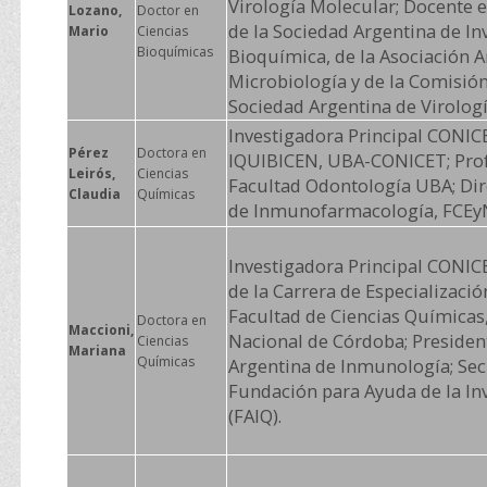
Virología Molecular; Docente
Lozano,
Doctor en
de la Sociedad Argentina de In
Mario
Ciencias
Bioquímicas
Bioquímica, de la Asociación A
Microbiología y de la Comisión
Sociedad Argentina de Virologí
Investigadora Principal CONIC
Pérez
Doctora en
IQUIBICEN, UBA-CONICET; Prof
Leirós,
Ciencias
Facultad Odontología UBA; Dir
Claudia
Químicas
de Inmunofarmacología, FCEy
Investigadora Principal CONICE
de la Carrera de Especializaci
Facultad de Ciencias Químicas
Doctora en
Maccioni,
Nacional de Córdoba; Presiden
Ciencias
Mariana
Químicas
Argentina de Inmunología; Secr
Fundación para Ayuda de la In
(FAIQ).