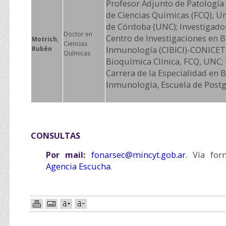
Profesor Adjunto de Patologí
de Ciencias Químicas (FCQ), U
de Córdoba (UNC); Investigad
Doctor en
Centro de Investigaciones en B
Motrich,
Ciencias
Inmunología (CIBICI)-CONICE
Rubén
Químicas
Bioquímica Clínica, FCQ, UNC; 
Carrera de la Especialidad en B
Inmunología, Escuela de Postg
CONSULTAS
Por mail:
fonarsec@mincyt.gob.ar
. Vía for
Agencia Escucha
.