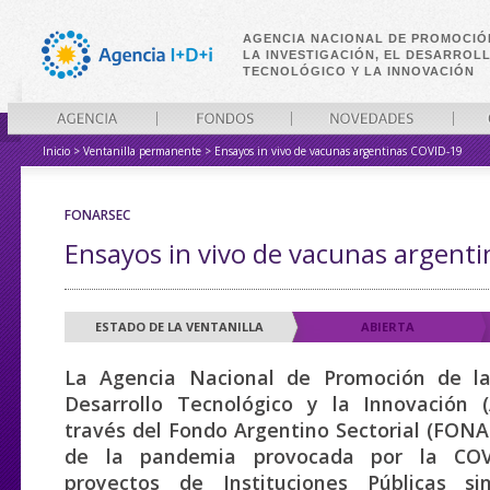
AGENCIA NACIONAL DE PROMOCIÓ
LA INVESTIGACIÓN, EL DESARROL
TECNOLÓGICO Y LA INNOVACIÓN
Inicio
>
Ventanilla permanente
>
Ensayos in vivo de vacunas argentinas COVID-19
AGENCIA
FONDOS
NOVEDADES
CONVO
FONARSEC
Ensayos in vivo de vacunas argent
ESTADO DE LA VENTANILLA
ABIERTA
La Agencia Nacional de Promoción de la 
Desarrollo Tecnológico y la Innovación (
través del Fondo Argentino Sectorial (FONA
de la pandemia provocada por la COV
proyectos de Instituciones Públicas si