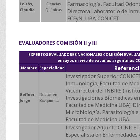
Farmacología, Facultad Odont
Leirós,
Ciencias
Claudia
Químicas
Directora Laboratorio de Inm
FCEyN, UBA-CONICET
EVALUADORES
COMISIÓN II y III
EXPERTOS EVALUADORES NACIONALES COMISIÓN EVALUADORA
ensayos in vivo de vacunas argentinas C
Referenci
Nombre
Especialidad
Investigador Superior CONICET
Inmunología, Facultad de Med
Vicedirector del INBIRS (Instit
Geffner,
Doctor en
Investigaciones Biomédicas en 
Jorge
Bioquímica
Facultad de Medicina UBA); Dir
Microbiología, Parasitología 
Facultad de Medicina UBA.
Investigador Adjunto CONICET
Especialista en Enfermedades 