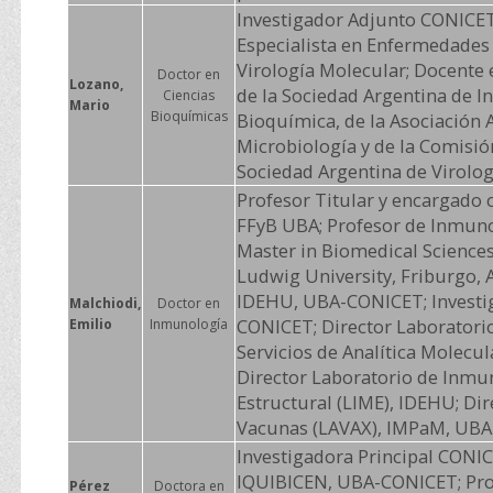
Investigador Adjunto CONICE
Especialista en Enfermedades 
Virología Molecular; Docente
Doctor en
Lozano,
de la Sociedad Argentina de I
Ciencias
Mario
Bioquímicas
Bioquímica, de la Asociación 
Microbiología y de la Comisión
Sociedad Argentina de Virolog
Profesor Titular y encargado
FFyB UBA; Profesor de Inmuno
Master in Biomedical Sciences
Ludwig University, Friburgo, 
IDEHU, UBA-CONICET; Investi
Malchiodi,
Doctor en
CONICET; Director Laboratorio
Emilio
Inmunología
Servicios de Analítica Molecul
Director Laboratorio de Inmu
Estructural (LIME), IDEHU; Di
Vacunas (LAVAX), IMPaM, UB
Investigadora Principal CONI
IQUIBICEN, UBA-CONICET; Pro
Pérez
Doctora en