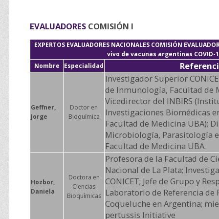
EVALUADORES
COMISIÓN I
EXPERTOS EVALUADORES NACIONALES COMISIÓN EVALUADORA I
vivo de vacunas argentinas COVID-
Referenc
Nombre
Especialidad
Investigador Superior CONICET
de Inmunología, Facultad de 
Vicedirector del INBIRS (Instit
Geffner,
Doctor en
Investigaciones Biomédicas en
Jorge
Bioquímica
Facultad de Medicina UBA); Di
Microbiología, Parasitología 
Facultad de Medicina UBA.
Profesora de la Facultad de C
Nacional de La Plata; Investig
Doctora en
CONICET; Jefe de Grupo y Res
Hozbor,
Ciencias
Laboratorio de Referencia de 
Daniela
Bioquímicas
Coqueluche en Argentina; mi
pertussis Initiative